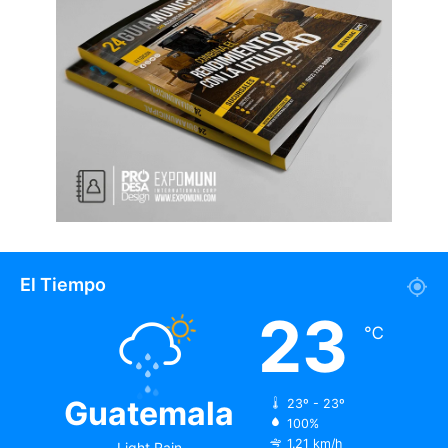
El Tiempo
23
℃
Guatemala
23º - 23º
100%
1.21 km/h
Light Rain