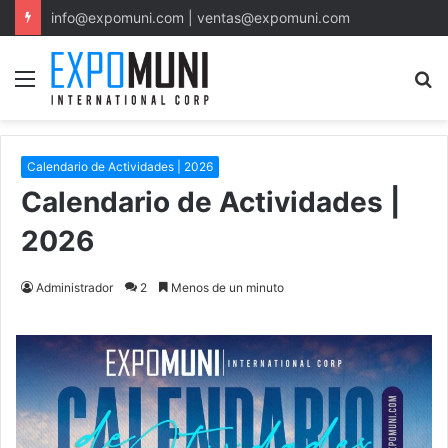
info@expomuni.com | ventas@expomuni.com
Menu
S
fo
Calendario de Actividades | 2026
Calendario de Actividades |
2026
Administrador
2
Menos de un minuto