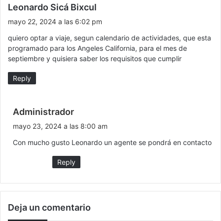
d
Leonardo Sicá Bixcul
i
mayo 22, 2024 a las 6:02 pm
c
quiero optar a viaje, segun calendario de actividades, que esta
e
programado para los Angeles California, para el mes de
:
septiembre y quisiera saber los requisitos que cumplir
Reply
d
Administrador
i
mayo 23, 2024 a las 8:00 am
c
Con mucho gusto Leonardo un agente se pondrá en contacto
e
:
Reply
Deja un comentario