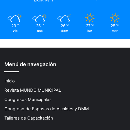
29
25
26
27
25
℃
℃
℃
℃
℃
vie
sáb
dom
lun
mar
Menú de navegación
Inicio
Revista MUNDO MUNICIPAL
Congresos Municipales
Congreso de Esposas de Alcaldes y DMM
Talleres de Capacitación