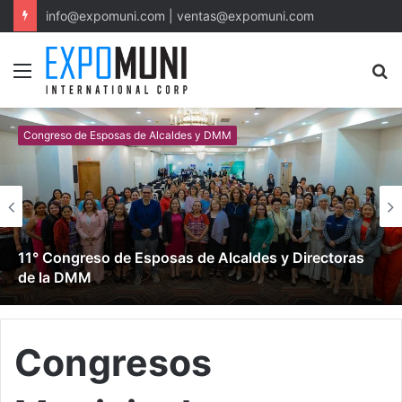
info@expomuni.com | ventas@expomuni.com
Menu
S
fo
Congreso de Esposas de Alcaldes y DMM
11° Congreso de Esposas de Alcaldes y Directoras
de la DMM
Congresos