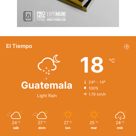
El Tiempo
18
℃
Guatemala
24º - 14º
100%
1.79 km/h
Light Rain
24
27
27
25
24
℃
℃
℃
℃
℃
sáb
dom
lun
mar
mié