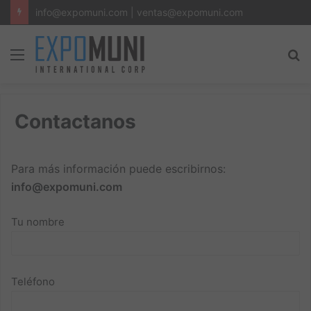
info@expomuni.com | ventas@expomuni.com
Menu
S
fo
Contactanos
Para más información puede escribirnos:
info@expomuni.com
Tu nombre
Teléfono