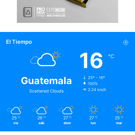
El Tiempo
16
℃
Guatemala
25º - 16º
100%
2.24 km/h
Scattered Clouds
25
26
27
27
25
℃
℃
℃
℃
℃
vie
sáb
dom
lun
mar