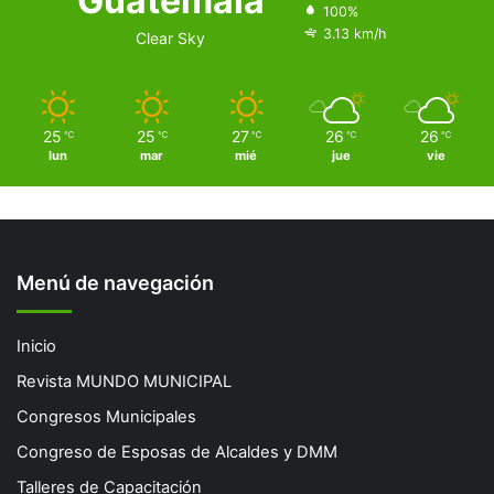
Guatemala
100%
3.13 km/h
Clear Sky
25
25
27
26
26
℃
℃
℃
℃
℃
lun
mar
mié
jue
vie
Menú de navegación
Inicio
Revista MUNDO MUNICIPAL
Congresos Municipales
Congreso de Esposas de Alcaldes y DMM
Talleres de Capacitación