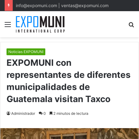
info@expomuni.com | ventas@expomuni.com
Menu
S
fo
Noticias EXPOMUNI
EXPOMUNI con
representantes de diferentes
municipalidades de
Guatemala visitan Taxco
Administrador
0
2 minutos de lectura