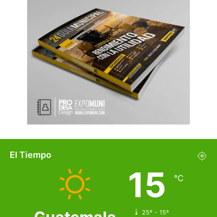
El Tiempo
15
℃
25º - 15º