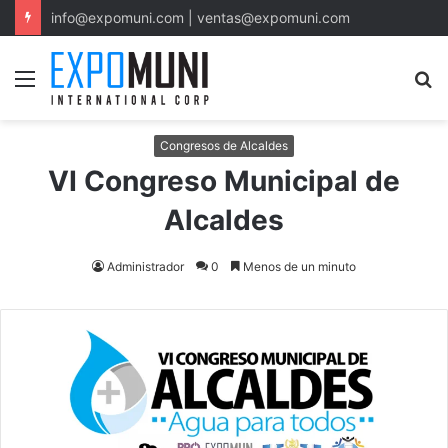
info@expomuni.com | ventas@expomuni.com
Menu
S
fo
Congresos de Alcaldes
VI Congreso Municipal de
Alcaldes
Administrador
0
Menos de un minuto